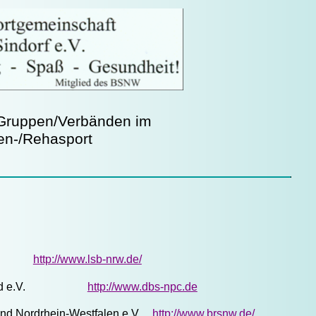
 Gruppen/Verbänden im
en-/Rehasport
NRW
http://www.lsb-nrw.de/
tverband e.V.
http://www.dbs-npc.de
and Nordrhein-Westfalen e.V.
http://www.brsnw.de/